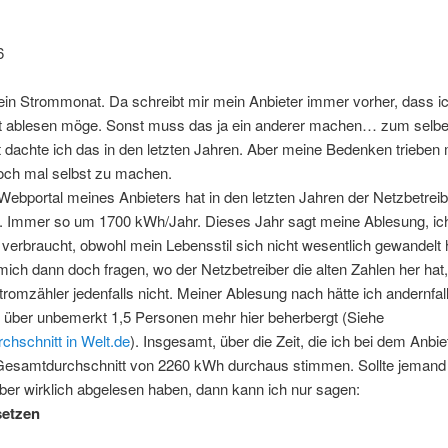
6
mein Strommonat. Da schreibt mir mein Anbieter immer vorher, dass i
bst ablesen möge. Sonst muss das ja ein anderer machen… zum selbe
dachte ich das in den letzten Jahren. Aber meine Bedenken trieben 
och mal selbst zu machen.
ebportal meines Anbieters hat in den letzten Jahren der Netzbetreib
. Immer so um 1700 kWh/Jahr. Dieses Jahr sagt meine Ablesung, ich
erbraucht, obwohl mein Lebensstil sich nicht wesentlich gewandelt 
ich dann doch fragen, wo der Netzbetreiber die alten Zahlen her hat
omzähler jedenfalls nicht. Meiner Ablesung nach hätte ich andernfal
r über unbemerkt 1,5 Personen mehr hier beherbergt (Siehe
chschnitt in Welt.de
). Insgesamt, über die Zeit, die ich bei dem Anbiet
Gesamtdurchschnitt von 2260 kWh durchaus stimmen. Sollte jeman
ber wirklich abgelesen haben, dann kann ich nur sagen:
setzen