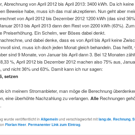
r, Abrechnung von April 2012 bis April 2013: 3400 kWh. Da ich keine
gen Beweise habe, muss ich das mal akzeptieren. Nun geht aber mei
berechnet von April 2012 bis Dezember 2012 1200 kWh (das sind 36
 Januar 2013 bis April 2013 dann den Rest von 2200 kWh (63%). Zum
ne Preiserhöhung. Ein Schelm, wer Böses dabei denkt.
achrechne, und dabei denke, dass es von April bis April keine Zwis
sinnvoll sind, muss ich doch jeden Monat gleich behandeln. Das heißt, 
er sind 9 Monate, von Januar bis April dann 3. Bei 12 Monaten zählt
 8,33 %, April 2012 bis Dezember 2012 machen also 75% aus, Januar 
, und nicht 36% und 63%. Damit kann ich nur sagen:
, setzen
ieb ich meinem Stromanbieter, man möge die Berechnung überdenke
en, eine überhöhte Nachzahlung zu verlangen.
Alle
Rechnungen gehö
…
ag wurde veröffentlicht in
Allgemein
und verschlagwortet mit
lang:de
,
Rechnung
,
S
on
Florian Heer
.
Permanenter Link zum Eintrag
.