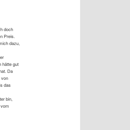
ch doch
n Preis.
mich dazu,
er
 hätte gut
hat. Da
, von
ls das
er bin,
d vom