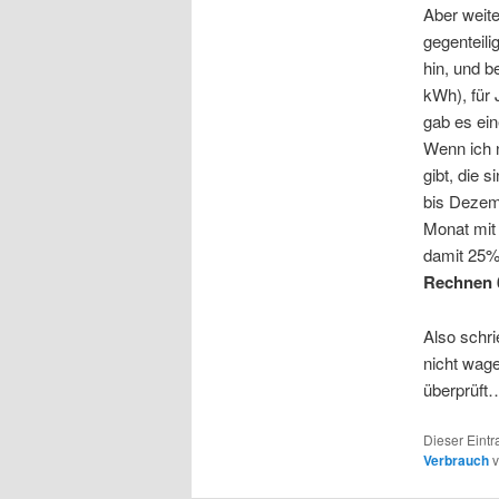
Aber weite
gegenteili
hin, und 
kWh), für
gab es ei
Wenn ich n
gibt, die 
bis Dezemb
Monat mit
damit 25%
Rechnen 6
Also schr
nicht wag
überprüft
Dieser Eintr
Verbrauch
v