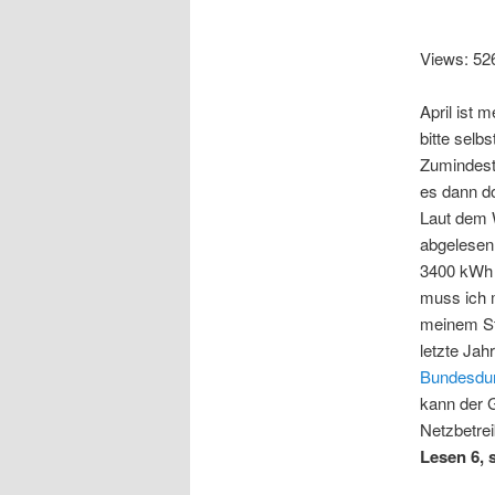
Views: 52
April ist 
bitte sel
Zumindest 
es dann d
Laut dem W
abgelesen
3400 kWh v
muss ich m
meinem Str
letzte Jah
Bundesdur
kann der 
Netzbetrei
Lesen 6, 