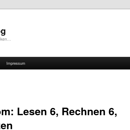
og
unken…
Impressum
om: Lesen 6, Rechnen 6,
zen