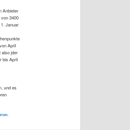
n Anbieter
% von 3400
 1. Januar
chenpunkte
von April
 also jder
bis April
n, und es
ren
trom
,