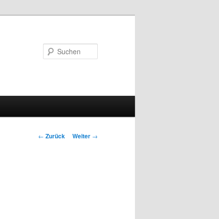
Suchen
Beitrags-
←
Zurück
Weiter
→
Navigation