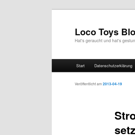
Zum
Inhalt
wechseln
Loco Toys Bl
Hat's geraucht und hat's gest
Hauptmenü
Start
Datenschutzerklärung
Veröffentlicht am
2013-04-19
Str
set