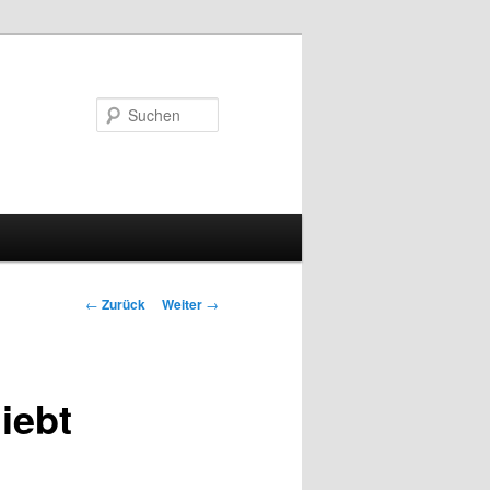
Suchen
Beitrags-
←
Zurück
Weiter
→
Navigation
iebt