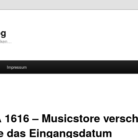
og
unken…
Impressum
 1616 – Musicstore versch
se das Eingangsdatum