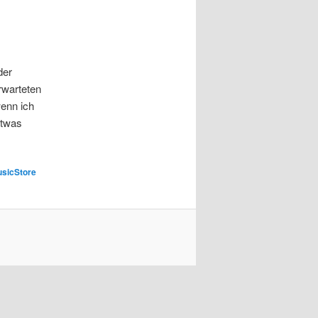
der
rwarteten
enn ich
etwas
sicStore