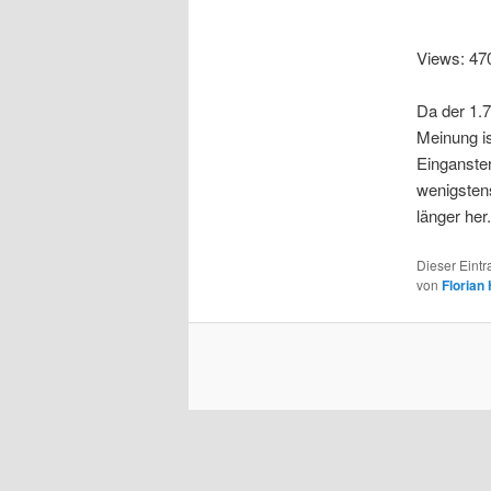
Views: 47
Da der 1.7
Meinung is
Einganste
wenigstens
länger her.
Dieser Eintr
von
Florian