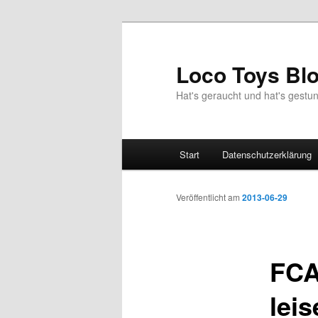
Zum
Inhalt
wechseln
Loco Toys Bl
Hat's geraucht und hat's gest
Hauptmenü
Start
Datenschutzerklärung
Veröffentlicht am
2013-06-29
FCA
lei