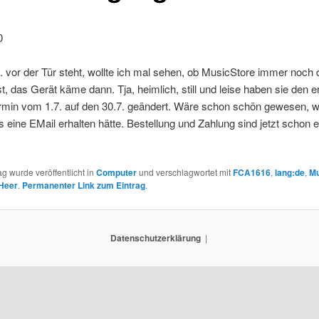
0
. vor der Tür steht, wollte ich mal sehen, ob MusicStore immer noch 
t, das Gerät käme dann. Tja, heimlich, still und leise haben sie den e
rmin vom 1.7. auf den 30.7. geändert. Wäre schon schön gewesen, w
 eine EMail erhalten hätte. Bestellung und Zahlung sind jetzt schon 
ag wurde veröffentlicht in
Computer
und verschlagwortet mit
FCA1616
,
lang:de
,
Mu
 Heer
.
Permanenter Link zum Eintrag
.
Datenschutzerklärung