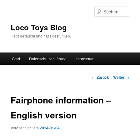
Zum
Inhalt
Such
wechseln
Loco Toys Blog
Hat's geraucht und hat's gestunken…
Hauptmenü
Start
Datenschutzerklärung
Impressum
Beitrags-
←
Zurück
Weiter
→
Navigation
Fairphone information –
English version
Veröffentlicht am
2014-01-04