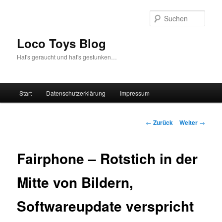
Zum
Inhalt
Such
wechseln
Loco Toys Blog
Hat's geraucht und hat's gestunken…
Hauptmenü
Start
Datenschutzerklärung
Impressum
Beitrags-
←
Zurück
Weiter
→
Navigation
Fairphone – Rotstich in der
Mitte von Bildern,
Softwareupdate verspricht