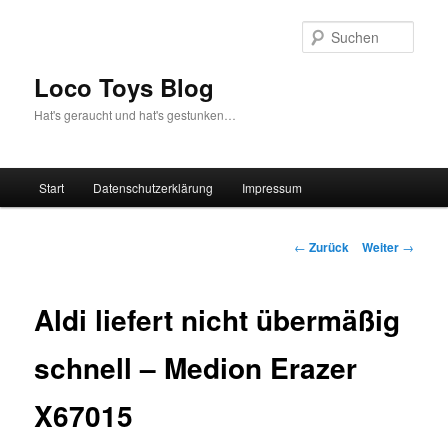
Zum
Inhalt
Such
wechseln
Loco Toys Blog
Hat's geraucht und hat's gestunken…
Hauptmenü
Start
Datenschutzerklärung
Impressum
Beitrags-
←
Zurück
Weiter
→
Navigation
Aldi liefert nicht übermäßig
schnell – Medion Erazer
X67015