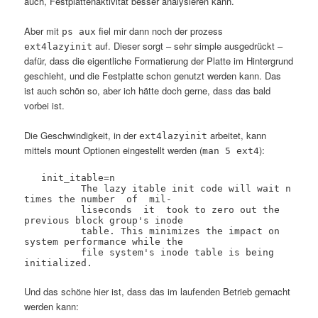
auch, Festplattenaktivität besser analysieren kann.
Aber mit
fiel mir dann noch der prozess
ps aux
auf. Dieser sorgt – sehr simple ausgedrückt –
ext4lazyinit
dafür, dass die eigentliche Formatierung der Platte im Hintergrund
geschieht, und die Festplatte schon genutzt werden kann. Das
ist auch schön so, aber ich hätte doch gerne, dass das bald
vorbei ist.
Die Geschwindigkeit, in der
arbeitet, kann
ext4lazyinit
mittels mount Optionen eingestellt werden (
):
man 5 ext4
   init_itable=n

          The lazy itable init code will wait n 
times the number  of  mil‐

          liseconds  it  took to zero out the 
previous block group's inode

          table. This minimizes the impact on 
system performance while the

          file system's inode table is being 
initialized.
Und das schöne hier ist, dass das im laufenden Betrieb gemacht
werden kann: