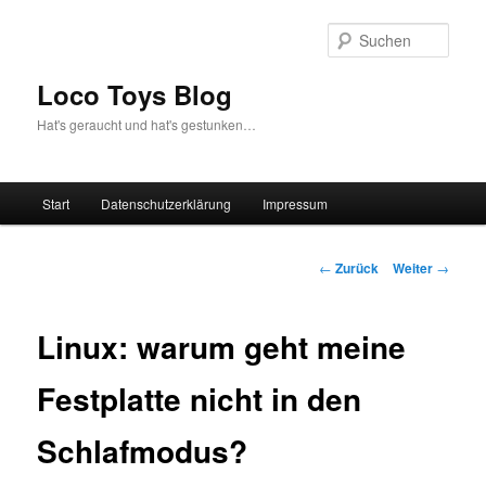
Zum
Inhalt
Such
wechseln
Loco Toys Blog
Hat's geraucht und hat's gestunken…
Hauptmenü
Start
Datenschutzerklärung
Impressum
Beitrags-
←
Zurück
Weiter
→
Navigation
Linux: warum geht meine
Festplatte nicht in den
Schlafmodus?