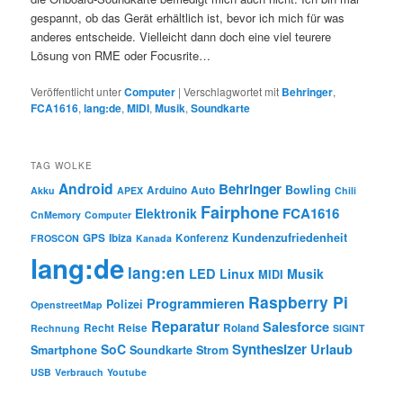
gespannt, ob das Gerät erhältlich ist, bevor ich mich für was
anderes entscheide. Vielleicht dann doch eine viel teurere
Lösung von RME oder Focusrite…
Veröffentlicht unter
Computer
|
Verschlagwortet mit
Behringer
,
FCA1616
,
lang:de
,
MIDI
,
Musik
,
Soundkarte
TAG WOLKE
Android
Behringer
Bowling
Arduino
Auto
Akku
APEX
Chili
Fairphone
FCA1616
Elektronik
CnMemory
Computer
Kundenzufriedenheit
GPS
Ibiza
Konferenz
FROSCON
Kanada
lang:de
lang:en
LED
Linux
Musik
MIDI
Raspberry Pi
Programmieren
Polizei
OpenstreetMap
Reparatur
Salesforce
Recht
Reise
Roland
Rechnung
SIGINT
Synthesizer
SoC
Urlaub
Smartphone
Soundkarte
Strom
USB
Verbrauch
Youtube