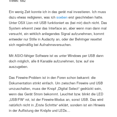
Views: 682
Ein wenig Zeit konnte ich in das gerät mal investieren. Ich muss
dazu etwas redigieren, was ich
soeben
erst geschrieben hatte.
Unter OSX Lion mit USB funktioniert es (bei mir) doch nicht. Das
System erkennt zwar das Interface an, aber wenn man dann mal
versucht, ein wirklich anliegendes Signal aufzunehmen, kommt
entweder nur Stille in Audacity an, oder der Behringer resettet
sich regelmäßig bei Aufnahmeversuchen.
Mit ASIO-fähiger Software ist es unter Windows per USB dann
doch möglich, alle 8 Kanaäle aufzunehmen, bzw. auf sie
auszugeben.
Das Firewire-Problem ist in den Foren schon bekannt: die
Dokumentation stinkt einfach. Um zwischen Firewire und USB
umzuschalten, muss der Knopf „Digital Select“ gedrückt sein,
wenn das Gerät Strom bekommt. Leuchtet bzw. blinkt die LED
„USB/FW“ rot, ist der Firewire-Modus an, sonst USB. Das wird
natürlich nicht in „Erste Schritte“ erklärt, sondern ist ein Hinweis
in der Auflistung der Knöpfe und LEDs…