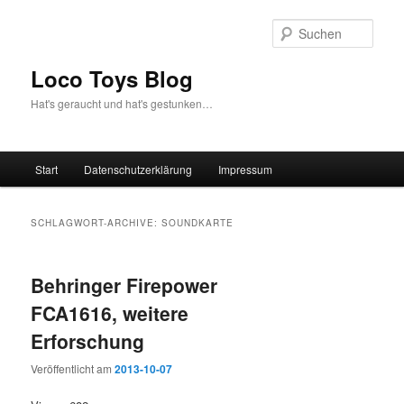
Zum
Zum
Inhalt
sekundären
Such
wechseln
Inhalt
wechseln
Loco Toys Blog
Hat's geraucht und hat's gestunken…
Hauptmenü
Start
Datenschutzerklärung
Impressum
SCHLAGWORT-ARCHIVE:
SOUNDKARTE
Behringer Firepower
FCA1616, weitere
Erforschung
Veröffentlicht am
2013-10-07