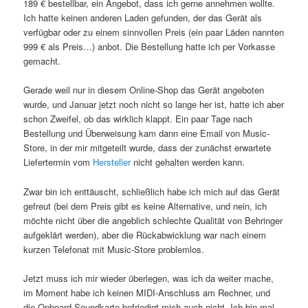
189 € bestellbar, ein Angebot, dass ich gerne annehmen wollte.
Ich hatte keinen anderen Laden gefunden, der das Gerät als
verfügbar oder zu einem sinnvollen Preis (ein paar Läden nannten
999 € als Preis…) anbot. Die Bestellung hatte ich per Vorkasse
gemacht.
Gerade weil nur in diesem Online-Shop das Gerät angeboten
wurde, und Januar jetzt noch nicht so lange her ist, hatte ich aber
schon Zweifel, ob das wirklich klappt. Ein paar Tage nach
Bestellung und Überweisung kam dann eine Email von Music-
Store, in der mir mitgeteilt wurde, dass der zunächst erwartete
Liefertermin vom
Hersteller
nicht gehalten werden kann.
Zwar bin ich enttäuscht, schließlich habe ich mich auf das Gerät
gefreut (bei dem Preis gibt es keine Alternative, und nein, ich
möchte nicht über die angeblich schlechte Qualität von Behringer
aufgeklärt werden), aber die Rückabwicklung war nach einem
kurzen Telefonat mit Music-Store problemlos.
Jetzt muss ich mir wieder überlegen, was ich da weiter mache,
im Moment habe ich keinen MIDI-Anschluss am Rechner, und
die Onboard-Soundkarte befriedigt mich auch nicht. Ich bin mal