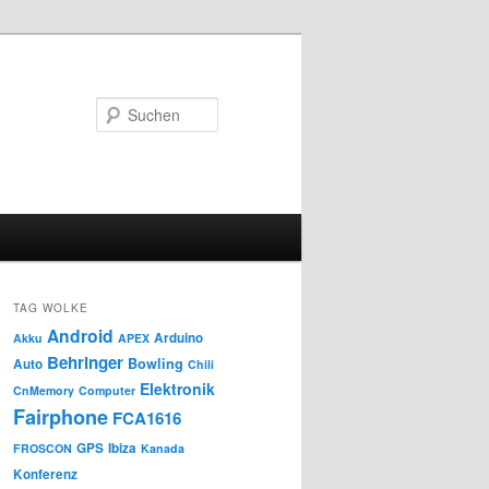
Suchen
TAG WOLKE
Android
Arduino
Akku
APEX
Behringer
Bowling
Auto
Chili
Elektronik
CnMemory
Computer
Fairphone
FCA1616
GPS
Ibiza
FROSCON
Kanada
Konferenz