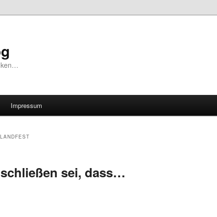
og
unken…
Impressum
LANDFEST
uschließen sei, dass…