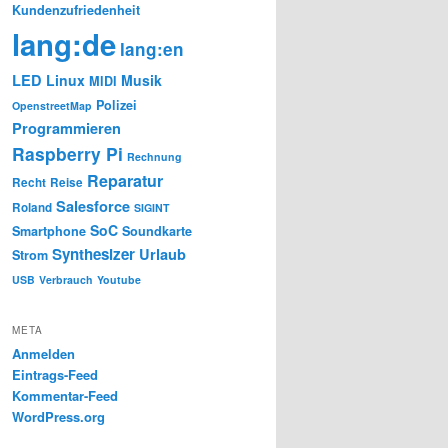
Kundenzufriedenheit
lang:de
lang:en
LED
Linux
Musik
MIDI
Polizei
OpenstreetMap
Programmieren
Raspberry Pi
Rechnung
Reparatur
Recht
Reise
Salesforce
Roland
SIGINT
SoC
Smartphone
Soundkarte
Synthesizer
Urlaub
Strom
USB
Verbrauch
Youtube
META
Anmelden
Eintrags-Feed
Kommentar-Feed
WordPress.org