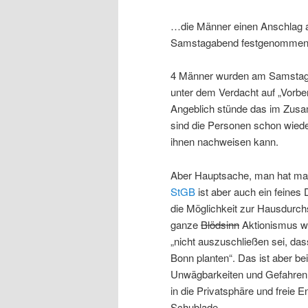
…die Männer einen Anschlag au
Samstagabend festgenommen
4 Männer wurden am Samstag
unter dem Verdacht auf „Vorber
Angeblich stünde das im Zus
sind die Personen schon wied
ihnen nachweisen kann.
Aber Hauptsache, man hat mal 
StGB
ist aber auch ein feines
die Möglichkeit zur Hausdurchs
ganze
Blödsinn
Aktionismus wi
„nicht auszuschließen sei, da
Bonn planten“. Das ist aber be
Unwägbarkeiten und Gefahren. 
in die Privatsphäre und freie E
Schublade.