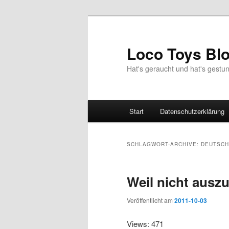
Zum
Zum
Inhalt
sekundären
wechseln
Inhalt
Loco Toys Bl
wechseln
Hat's geraucht und hat's gest
Hauptmenü
Start
Datenschutzerklärung
SCHLAGWORT-ARCHIVE:
DEUTSCH
Weil nicht ausz
Veröffentlicht am
2011-10-03
Views: 471