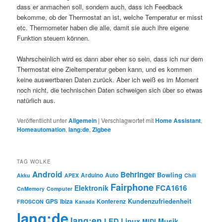
dass er anmachen soll, sondern auch, dass ich Feedback
bekomme, ob der Thermostat an ist, welche Temperatur er misst
etc. Thermometer haben die alle, damit sie auch ihre eigene
Funktion steuern können.
Wahrscheinlich wird es dann aber eher so sein, dass ich nur dem
Thermostat eine Zieltemperatur geben kann, und es kommen
keine auswertbaren Daten zurück. Aber ich weiß es im Moment
noch nicht, die technischen Daten schweigen sich über so etwas
natürlich aus.
Veröffentlicht unter
Allgemein
|
Verschlagwortet mit
Home Assistant
,
Homeautomation
,
lang:de
,
Zigbee
TAG WOLKE
Android
Behringer
Bowling
Arduino
Auto
Akku
APEX
Chili
Fairphone
FCA1616
Elektronik
CnMemory
Computer
Kundenzufriedenheit
GPS
Ibiza
Konferenz
FROSCON
Kanada
lang:de
lang:en
LED
Linux
Musik
MIDI