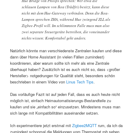
Hue Bridge von Philips sprechen: Wer etwa die
schlauen Lampen von Ikea (Trådfri) besitzt, kann diese
nicht mit dem Hue-Gateway verbinden. Denn die Ikea-
Lampen sprechen ZHA, während Hue zwingend ZLL als
Zigbee-Profil will. Im schlimmsten Falle muss man also
zwei separate Steuergeräte betreiben, die voneinander
nichts wissen: Komfortabel geht anders.
Natürlich könnte man verschiedenste Zentralen kaufen und diese
dann über Home Assistant (in vielen Fällen zumindest)
koordinieren, aber warum sollte ich mehr als eine Zentrale
überhaupt haben? Zusätzlich ist es auch nicht so, dass <großer
Hersteller> notgedrungen für Qualität steht, besonders schön
beschrieben in einem Video von
Linus Tech Tips
.
Das vorläufige Fazit ist auf jeden Fall, dass es auch heute nicht
möglich ist, einfach Heimautomatisierungs-Bestandteile zu
kaufen und sie „einfach so“ einzusetzen. Mindestens muss man
sich lange mit Kompatibilitäten auseinander setzen.
Ich experimentiere jetzt erstmal mit
Zigbee2MQTT
rum, da ich da
zumindest schonmal die Meldungen vom Thermostat roh sehen