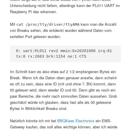
Unterscheidung nicht liefern, allerdings kann der PL011 UART im
Raspberry Pi das erkennen.
Mit
kann man die Anzahl
cat /proc/tty/driver/ttyAMA
von Breaks sehen, die entdeckt wurden während Daten vom
seriellen Port gelesen wurden:
0: uart:PL011 rev2 mmio:0x20201000 irq:81 
tx:0 rx:2663 brk:1154 oe:1 CTS
Im Schnitt kam es also etwa auf 2 1/2 empfangenen Bytes ein
Break. Wenn ich die Daten oben genauer ansehe, dann scheint
es oft zu sein, dass eine ID (mit und ohne 7. Bit) kommt, dann
00 gelesen wird, dann wieder ID und 00. Dann gibt es noch ein
paar Bereiche, die mehr nach sinnvollen Daten aussehen. Grob
geschätzt würde ich glauben, dass fast alle als 00 gelesene
Bytes in Wirklichkeit Breaks sind.
Natürlich könnte ich mir bei
BBQKees Electronics
ein EMS-
Gateway kaufen, das soll alles wichtige können, aber ich würde