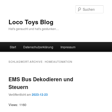
Zum
Zum
Inhalt
sekundären
Such
wechseln
Inhalt
wechseln
Loco Toys Blog
Hat's geraucht und hat's gestunken…
Hauptmenü
Start
Datenschutzerklärung
Impressum
SCHLAGWORT-ARCHIVE:
HOMEAUTOMATION
EMS Bus Dekodieren und
Steuern
Veröffentlicht am
2023-12-23
Views: 1160