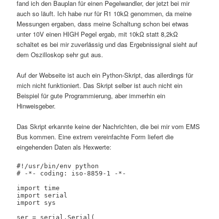
fand ich den Bauplan für einen Pegelwandler, der jetzt bei mir
auch so läuft. Ich habe nur für R1 10kΩ genommen, da meine
Messungen ergaben, dass meine Schaltung schon bei etwas
unter 10V einen HIGH Pegel ergab, mit 10kΩ statt 8,2kΩ
schaltet es bei mir zuverlässig und das Ergebnissignal sieht auf
dem Oszilloskop sehr gut aus.
Auf der Webseite ist auch ein Python-Skript, das allerdings für
mich nicht funktioniert. Das Skript selber ist auch nicht ein
Beispiel für gute Programmierung, aber immerhin ein
Hinweisgeber.
Das Skript erkannte keine der Nachrichten, die bei mir vom EMS
Bus kommen. Eine extrem vereinfachte Form liefert die
eingehenden Daten als Hexwerte:
#!/usr/bin/env python

# -*- coding: iso-8859-1 -*-

import time

import serial

import sys

ser = serial.Serial(
