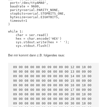
 port='/dev/ttyAMA0',

 baudrate = 9600,

 parity=serial.PARITY_NONE,

 stopbits=serial.STOPBITS_ONE,

 bytesize=serial.EIGHTBITS,

 timeout=1

)

while 1:

    char = ser.read()

    hex = char.encode('HEX')

    sys.stdout.write(hex + ' ');

Bei mir kommt dann z.B. folgendes raus:
89 00 08 00 88 00 09 00 89 00 12 00 18 00 
98 00 08 00 88 00 08 00 88 00 13 00 09 00 
89 00 08 00 88 00 09 00 89 00 14 00 18 00 
98 00 08 00 88 00 08 00 88 00 15 00 09 00 
89 00 08 00 88 00 09 00 89 00 16 00 18 00 
98 00 08 00 88 00 08 00 88 00 17 00 09 00 
89 00 08 00 88 00 09 00 89 00 20 00 18 00 
98 00 08 00 88 00 08 00 88 00 28 00 09 00 
89 00 08 00 88 00 09 00 89 00 30 00 18 00 