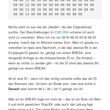
89 00 11 00 18 00 98 00 08 00 88 00 08 00 
88 00 12 00 09 00 89 00 08 00 88 00 09 00 
89 00 13 00 18 00 98 00 08 00 88 00 08 00 
88 00 14 00 09 00 89 00 08 00 88 00
Nichts sieht so aus wie die „Header“, die das Originalskript
suchte. Den Beschreibungen im
EMS Wiki
scheine ich auch
nicht zu verstehen. Wenn ich mir nur 08 00 88 00 09 00 89 00
ansehe, macht das im Moment keinen Sinn. Was ich glaube zu
verstehen ist dass eine Nachricht, in der das oberste Bit in der
Empfänger-ID gesetzt ist, gefolgt von einem BREAK, eine
dringende Anfrage an die entsprechende ID ist. Die Antwort –
wenn es nichts zu senden gibt – ist die ID ohne das oberste Bit,
gefolgt von einem BREAK.
08 ist eine ID – wenn ich das richtig verstehe sollte das die ID
des Brenners sein. 00
kann
ein Break sein, oder eine echte 0.
Danach
aber kommt 88 (= 08 + bit 7) gefolgt von 00.
Was ist ein BREAK frage ich mich da – das ist ein Byte mit Wert
0 und nicht gesetztem Stop-Bit, oder auch: die Leitung liegt
relativ lange auf 0. Das serial Modul von Python kann diese