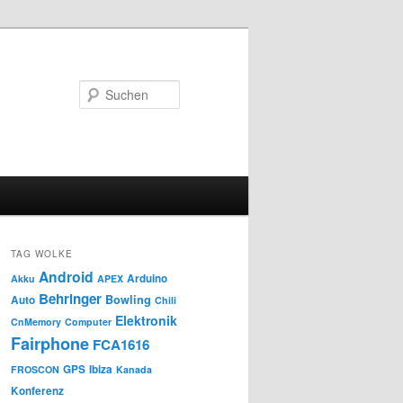
Suchen
TAG WOLKE
Android
Arduino
Akku
APEX
Behringer
Bowling
Auto
Chili
Elektronik
CnMemory
Computer
Fairphone
FCA1616
GPS
Ibiza
FROSCON
Kanada
Konferenz