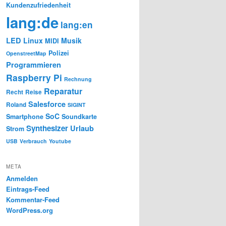
Kundenzufriedenheit
lang:de
lang:en
LED
Linux
Musik
MIDI
Polizei
OpenstreetMap
Programmieren
Raspberry Pi
Rechnung
Reparatur
Recht
Reise
Salesforce
Roland
SIGINT
SoC
Smartphone
Soundkarte
Synthesizer
Urlaub
Strom
USB
Verbrauch
Youtube
META
Anmelden
Eintrags-Feed
Kommentar-Feed
WordPress.org