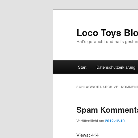
Zum
Zum
Inhalt
sekundären
wechseln
Inhalt
Loco Toys Bl
wechseln
Hat's geraucht und hat's gest
Hauptmenü
Start
Datenschutzerklärung
SCHLAGWORT-ARCHIVE:
KOMMEN
Spam Kommenta
Veröffentlicht am
2012-12-10
Views: 414