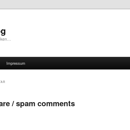
og
unken…
Impressum
TAR
re / spam comments