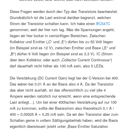
Diese Fragen werden durch den Typ des Transistors beantwortet.
Grundsätzlich ist die Last erstmal darüber begrenzt, welchen
Strom der Transistor schalten kann. Ich habe einen
BC547C
genommen, weil der hier rum lag. Was die Spannungen angeht,
liegen wir hier locker in vernünftigen Bereichen. Zwischen
Kollektor und Emitter („C“ und „E“) dürfen bis zu 50 Volt liegen
(im Beispiel sind es 12 V), zwischen Emitter und Base („E“ und
„B“) dürfen 6 Volt liegen (im Beispiel sind es 3,3 V). IC (Strom
über dem Kollektor, oder auch „Collector Current Continuous“)
darf dauerhaft nicht höher als 100 mA sein, also 5 LEDs.
Die Verstärkung (DC Current Gain) liegt bei der C-Version bei 400.
Das wären bei 0,01 A an der Basis also 4 A. Da der Transistor
das aber nicht aushält, ist das offensichtlich zu viel (die 4
Ampere werden natürlich nur erreicht, wenn eine entsprechende
Last anliegt…). Um bei einer 400fachen Verstärkung auf nur 100
mA zu kommen, sollte der Basisstrom also theoretisch 0,1 A /
400 = 0,00025 A = 0,25 mA sein. Da wir den Transistor aber zum
Schalten gerne in vollem Sättigungsbetrieb haben, wird die Basis
eigentlich übersteuert (steht unter „Base Emitter Saturation