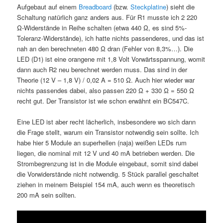
Aufgebaut auf einem
Breadboard
(bzw.
Steckplatine
) sieht die
Schaltung natürlich ganz anders aus. Für R1 musste ich 2 220
Ω-Widerstände in Reihe schalten (etwa 440 Ω, es sind 5%-
Toleranz-Widerstände), ich hatte nichts passenderes, und das ist
nah an den berechneten 480 Ω dran (Fehler von 8,3%…). Die
LED (D1) ist eine orangene mit 1,8 Volt Vorwärtsspannung, womit
dann auch R2 neu berechnet werden muss. Das sind in der
Theorie (12 V – 1,8 V) / 0,02 A = 510 Ω. Auch hier wieder war
nichts passendes dabei, also passen 220 Ω + 330 Ω = 550 Ω
recht gut. Der Transistor ist wie schon erwähnt ein BC547C.
Eine LED ist aber recht lächerlich, insbesondere wo sich dann
die Frage stellt, warum ein Transistor notwendig sein sollte. Ich
habe hier 5 Module an superhellen (naja) weißen LEDs rum
liegen, die nominal mit 12 V und 40 mA betrieben werden. Die
Strombegrenzung ist in die Module eingebaut, somit sind dabei
die Vorwiderstände nicht notwendig. 5 Stück parallel geschaltet
ziehen in meinem Beispiel 154 mA, auch wenn es theoretisch
200 mA sein sollten.