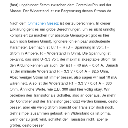
(fast) ungehindert Strom zwischen dem Controller-Pin und der
Masse. Der Widerstand ist zur Begrenzung dieses Stroms da.
Nach dem
Ohmschen Gesetz
ist der zu berechnen. In dieser
Erklärung geht es um grobe Berechnungen, um es nicht unnötig
kompliziert zu machen (für absolute Genauigkeit gibt es hier
auch noch keinen Grund), ignoriere ich ein paar unbdeutende
Parameter. Demnach ist U / I = R (U = Spannung in Volt, I =
Strom in Ampere, R = Widerstand in Ohm). Die Spannung ist
bekannt, das sind U=3,3 Volt, der maximal akzeptable Strom für
den Arduino kennen wir auch, der ist I = 40 mA = 0,04 A. Danach
ist der minimale Widerstand R = 3,3 V / 0,04 A = 82,5 Ohm.
Aber, weniger Strom ist immer besser, also sagen wir mal 10 mA
wären nett. Also ist der Widerstand R1 = 3,3 V / 0,01 A = 330
Ohm. Ähnliche Werte, wie z.B. 300 sind hier völlig okay. Wir
betreiben den Transistor als Schalter, also an oder aus. Je mehr
der Controller und der Transistor geschützt werden können, desto
besser, aber ein wenig Strom braucht der Transistor doch noch.
Sehr simpel zusammen gefasst: ein Widerstand da ist prima,
wenn der zu groß wird, schaltet der Transistor nicht, aber je
größer, desto besser.