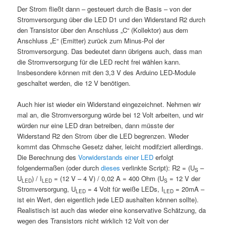
Der Strom fließt dann – gesteuert durch die Basis – von der
Stromversorgung über die LED D1 und den Widerstand R2 durch
den Transistor über den Anschluss „C“ (Kollektor) aus dem
Anschluss „E“ (Emitter) zurück zum Minus-Pol der
Stromversorgung. Das bedeutet dann übrigens auch, dass man
die Stromversorgung für die LED recht frei wählen kann.
Insbesondere können mit den 3,3 V des Arduino LED-Module
geschaltet werden, die 12 V benötigen.
Auch hier ist wieder ein Widerstand eingezeichnet. Nehmen wir
mal an, die Stromversorgung würde bei 12 Volt arbeiten, und wir
würden nur eine LED dran betreiben, dann müsste der
Widerstand R2 den Strom über die LED begrenzen. Wieder
kommt das Ohmsche Gesetz daher, leicht modifziert allerdings.
Die Berechnung des
Vorwiderstands einer LED
erfolgt
folgendermaßen (oder durch
dieses
verlinkte Script): R2 = (U
–
S
U
) / I
= (12 V – 4 V) / 0,02 A = 400 Ohm (U
= 12 V der
LED
LED
S
Stromversorgung, U
= 4 Volt für weiße LEDs, I
= 20mA –
LED
LED
ist ein Wert, den eigentlich jede LED aushalten können sollte).
Realistisch ist auch das wieder eine konservative Schätzung, da
wegen des Transistors nicht wirklich 12 Volt von der