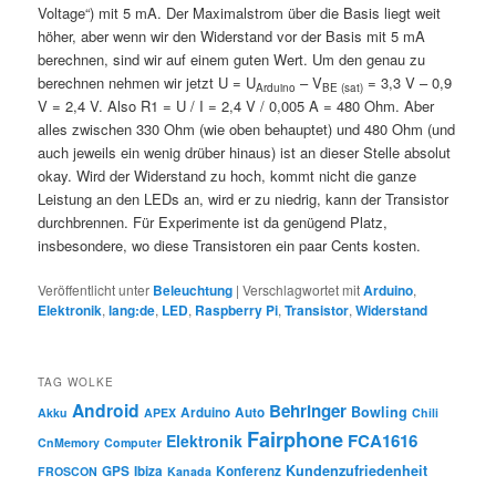
Voltage“) mit 5 mA. Der Maximalstrom über die Basis liegt weit
höher, aber wenn wir den Widerstand vor der Basis mit 5 mA
berechnen, sind wir auf einem guten Wert. Um den genau zu
berechnen nehmen wir jetzt U = U
– V
= 3,3 V – 0,9
Arduino
BE (sat)
V = 2,4 V. Also R1 = U / I = 2,4 V / 0,005 A = 480 Ohm. Aber
alles zwischen 330 Ohm (wie oben behauptet) und 480 Ohm (und
auch jeweils ein wenig drüber hinaus) ist an dieser Stelle absolut
okay. Wird der Widerstand zu hoch, kommt nicht die ganze
Leistung an den LEDs an, wird er zu niedrig, kann der Transistor
durchbrennen. Für Experimente ist da genügend Platz,
insbesondere, wo diese Transistoren ein paar Cents kosten.
Veröffentlicht unter
Beleuchtung
|
Verschlagwortet mit
Arduino
,
Elektronik
,
lang:de
,
LED
,
Raspberry Pi
,
Transistor
,
Widerstand
TAG WOLKE
Android
Behringer
Bowling
Arduino
Auto
Akku
APEX
Chili
Fairphone
FCA1616
Elektronik
CnMemory
Computer
Kundenzufriedenheit
GPS
Ibiza
Konferenz
FROSCON
Kanada