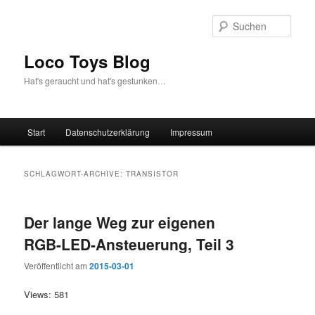
Zum
Zum
Inhalt
sekundären
Such
wechseln
Inhalt
wechseln
Loco Toys Blog
Hat's geraucht und hat's gestunken…
Hauptmenü
Start
Datenschutzerklärung
Impressum
SCHLAGWORT-ARCHIVE:
TRANSISTOR
Der lange Weg zur eigenen
RGB-LED-Ansteuerung, Teil 3
Veröffentlicht am
2015-03-01
Views: 581